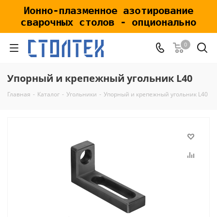
Ионно-плазменное азотирование
сварочных столов - опционально
0
Упорный и крепежный угольник L40
Главная
-
Каталог
-
Угольники
-
Упорный и крепежный угольник L40