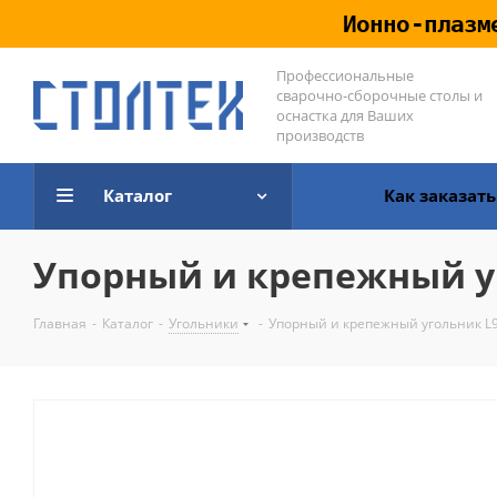
Ионно-плазм
Профессиональные
сварочно-сборочные столы и
оснастка для Ваших
производств
Каталог
Как заказать
Упорный и крепежный у
Главная
-
Каталог
-
Угольники
-
Упорный и крепежный угольник L