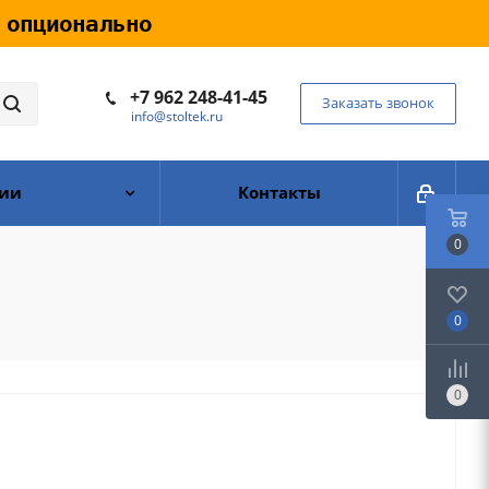
 опционально
+7 962 248-41-45
Заказать звонок
info@stoltek.ru
ии
Контакты
0
0
0