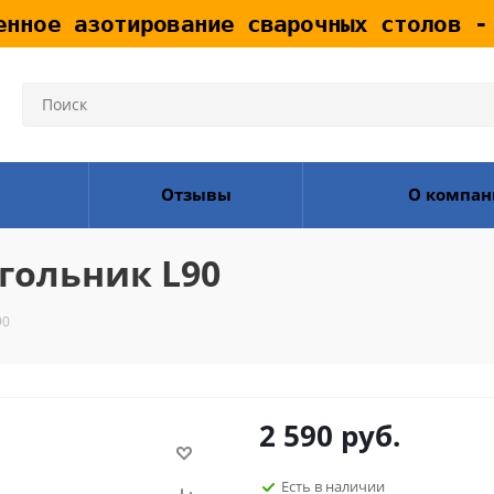
енное азотирование сварочных столов -
Отзывы
О компан
гольник L90
90
2 590
руб.
Есть в наличии